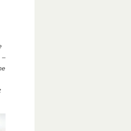
e
 –
he
t