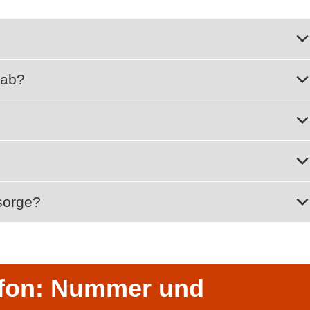
 ab?
sorge?
efon: Nummer und